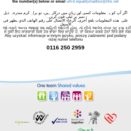
the number(s) below or email
uhl-tr.equalitymailbox@nhs.net
اگر آپ کو یہ معلومات کسی اور زبان میں درکار ہیں، تو براہِ کرم مندرجہ ذیل
نمبر پر ٹیلی فون کریں۔
على هذه المعلومات بلغةٍ أُخرى، الرجاء الاتصال على رقم الهاتف الذي يظهر في
الأسفل
જો તમને અન્ય ભાષામાં આ માહિતી જોઈતી હોય, તો નીચે આપેલ નંબર પર કૃપા કરી
ਜੇ ਤੁਸੀਂ ਇਹ ਜਾਣਕਾਰੀ ਕਿਸੇ ਹੋਰ ਭਾਸ਼ਾ ਵਿਚ ਚਾਹੁੰਦੇ ਹੋ, ਤਾਂ ਕਿਰਪਾ ਕਰਕੇ ਹੇਠਾਂ ਦਿੱਤੇ ਗਏ ਨੰਬ
Aby uzyskać informacje w innym języku, proszę zadzwonić pod podany
niżej numer telefonu
0116 250 2959