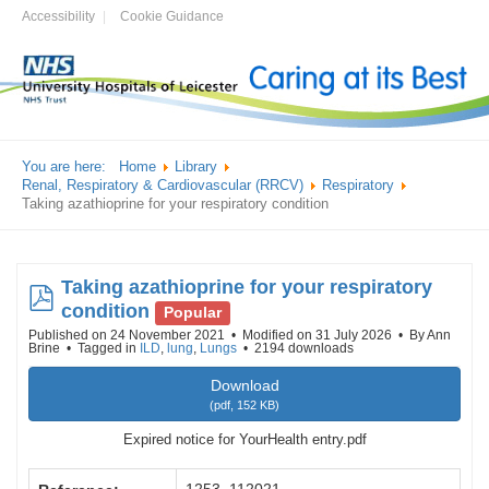
Accessibility
Cookie Guidance
You are here:
Home
Library
Renal, Respiratory & Cardiovascular (RRCV)
Respiratory
Taking azathioprine for your respiratory condition
Taking azathioprine for your respiratory
pdf
condition
Popular
Published on 24 November 2021
Modified on 31 July 2026
By
Ann
Brine
Tagged in
ILD
,
lung
,
Lungs
2194 downloads
Download
(
pdf,
152 KB
)
Expired notice for YourHealth entry.pdf