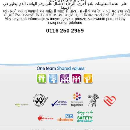
على هذه المعلومات بلغةٍ أُخرى، الرجاء الاتصال على رقم الهاتف الذي يظهر في
الأسفل
જો તમને અન્ય ભાષામાં આ માહિતી જોઈતી હોય, તો નીચે આપેલ નંબર પર કૃપા કરી
ਜੇ ਤੁਸੀਂ ਇਹ ਜਾਣਕਾਰੀ ਕਿਸੇ ਹੋਰ ਭਾਸ਼ਾ ਵਿਚ ਚਾਹੁੰਦੇ ਹੋ, ਤਾਂ ਕਿਰਪਾ ਕਰਕੇ ਹੇਠਾਂ ਦਿੱਤੇ ਗਏ ਨੰਬ
Aby uzyskać informacje w innym języku, proszę zadzwonić pod podany
niżej numer telefonu
0116 250 2959