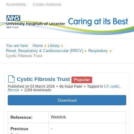
Accessibility
Cookie Guidance
You are here:
Home
Library
Renal, Respiratory & Cardiovascular (RRCV)
Respiratory
Cystic Fibrosis Trust
default
Cystic Fibrosis Trust
Popular
Published on 03 March 2026
By
Kajal Patel
Tagged in
CF
,
cystic
,
fibrosis
1169 downloads
Download
Weblink
Reference:
-
Previous