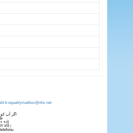
uhl-tr.equalitymailbox@nhs.net
اگر آپ کو 
عل
ન કરો
ਫੋਨ ਕਰੋ।
telefonu