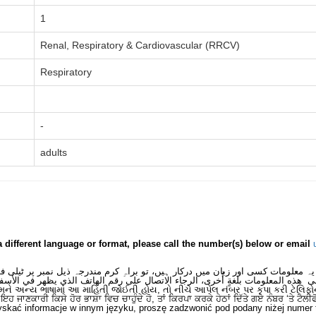
1
Renal, Respiratory & Cardiovascular (RRCV)
Respiratory
-
adults
a different language or format, please call the number(s) below or email
یہ معلومات کسی اور زبان میں درکار ہیں، تو براہِ کرم مندرجہ ذیل نمبر پر ٹیلی 
ى هذه المعلومات بلغةٍ أُخرى، الرجاء الاتصال على رقم الهاتف الذي يظهر في الأسف
મને અન્ય ભાષામાં આ માહિતી જોઈતી હોય, તો નીચે આપેલ નંબર પર કૃપા કરી ટેલિફો
ਂ ਇਹ ਜਾਣਕਾਰੀ ਕਿਸੇ ਹੋਰ ਭਾਸ਼ਾ ਵਿਚ ਚਾਹੁੰਦੇ ਹੋ, ਤਾਂ ਕਿਰਪਾ ਕਰਕੇ ਹੇਠਾਂ ਦਿੱਤੇ ਗਏ ਨੰਬਰ ‘ਤੇ ਟੈਲੀ
skać informacje w innym języku, proszę zadzwonić pod podany niżej numer 