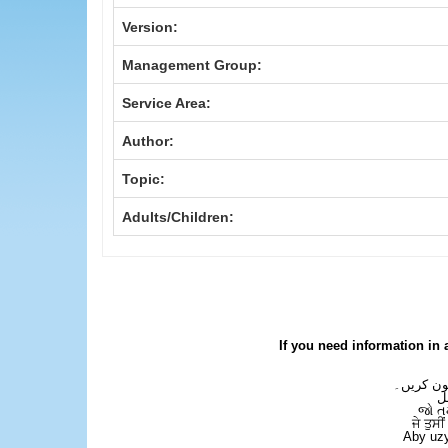
Version:
Management Group:
Service Area:
Author:
Topic:
Adults/Children:
If you need information in 
فون کریں۔
ل
જો ત
ਜੇ ਤੁਸੀ
Aby uzy