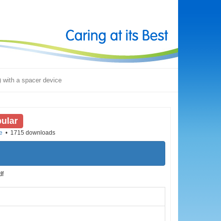
 with a spacer device
ular
e
1715 downloads
df