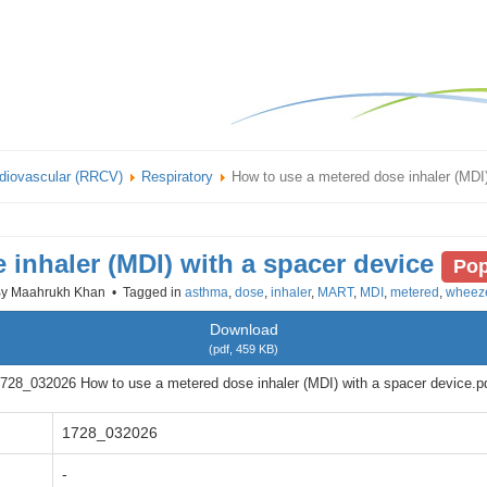
rdiovascular (RRCV)
Respiratory
How to use a metered dose inhaler (MDI)
 inhaler (MDI) with a spacer device
Pop
y
Maahrukh Khan
Tagged in
asthma
,
dose
,
inhaler
,
MART
,
MDI
,
metered
,
wheez
Download
(
pdf,
459 KB
)
728_032026 How to use a metered dose inhaler (MDI) with a spacer device.p
1728_032026
-