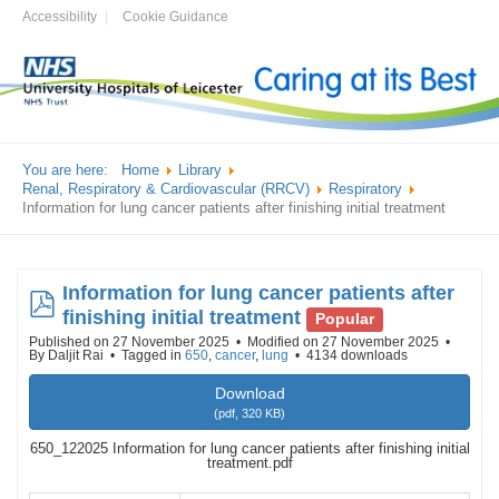
Accessibility
Cookie Guidance
You are here:
Home
Library
Renal, Respiratory & Cardiovascular (RRCV)
Respiratory
Information for lung cancer patients after finishing initial treatment
Information for lung cancer patients after
pdf
finishing initial treatment
Popular
Published on 27 November 2025
Modified on 27 November 2025
By
Daljit Rai
Tagged in
650
,
cancer
,
lung
4134 downloads
Download
(
pdf,
320 KB
)
650_122025 Information for lung cancer patients after finishing initial
treatment.pdf