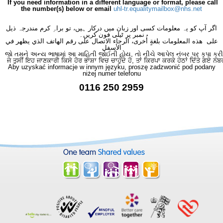
If you need information in a different language or format, please call
the number(s) below or email
uhl-tr.equalitymailbox@nhs.net
اگر آپ کو یہ معلومات کسی اور زبان میں درکار ہیں، تو براہِ کرم مندرجہ ذیل
نمبر پر ٹیلی فون کریں۔
على هذه المعلومات بلغةٍ أُخرى، الرجاء الاتصال على رقم الهاتف الذي يظهر في
الأسفل
જો તમને અન્ય ભાષામાં આ માહિતી જોઈતી હોય, તો નીચે આપેલ નંબર પર કૃપા કરી
ਜੇ ਤੁਸੀਂ ਇਹ ਜਾਣਕਾਰੀ ਕਿਸੇ ਹੋਰ ਭਾਸ਼ਾ ਵਿਚ ਚਾਹੁੰਦੇ ਹੋ, ਤਾਂ ਕਿਰਪਾ ਕਰਕੇ ਹੇਠਾਂ ਦਿੱਤੇ ਗਏ ਨੰਬ
Aby uzyskać informacje w innym języku, proszę zadzwonić pod podany
niżej numer telefonu
0116 250 2959