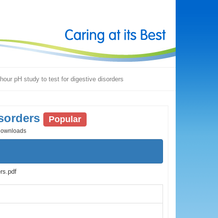
ur pH study to test for digestive disorders
sorders
Popular
downloads
rs.pdf