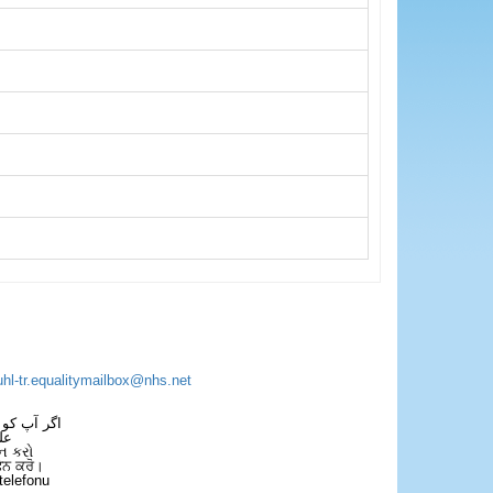
uhl-tr.equalitymailbox@nhs.net
اگر آپ کو 
عل
ન કરો
ਫੋਨ ਕਰੋ।
telefonu