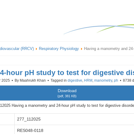
rdiovascular (RRCV)
Respiratory Physiology
Having a manometry and 24-ho
-hour pH study to test for digestive di
r 2025
By
Maahrukh Khan
Tagged in
digestive
,
HRM
,
manometry
,
ph
8738 
Download
(
pdf,
381 KB
)
12025 Having a manometry and 24-hour pH study to test for digestive disorde
277_112025
RES048-0118