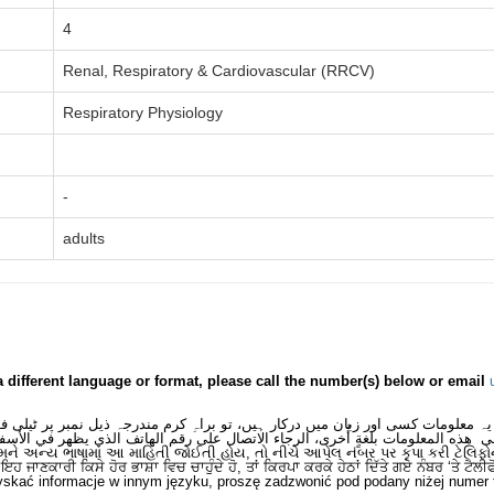
4
Renal, Respiratory & Cardiovascular (RRCV)
Respiratory Physiology
-
adults
a different language or format, please call the number(s) below or email
یہ معلومات کسی اور زبان میں درکار ہیں، تو براہِ کرم مندرجہ ذیل نمبر پر ٹیلی 
ى هذه المعلومات بلغةٍ أُخرى، الرجاء الاتصال على رقم الهاتف الذي يظهر في الأسف
મને અન્ય ભાષામાં આ માહિતી જોઈતી હોય, તો નીચે આપેલ નંબર પર કૃપા કરી ટેલિફો
ਂ ਇਹ ਜਾਣਕਾਰੀ ਕਿਸੇ ਹੋਰ ਭਾਸ਼ਾ ਵਿਚ ਚਾਹੁੰਦੇ ਹੋ, ਤਾਂ ਕਿਰਪਾ ਕਰਕੇ ਹੇਠਾਂ ਦਿੱਤੇ ਗਏ ਨੰਬਰ ‘ਤੇ ਟੈਲੀ
skać informacje w innym języku, proszę zadzwonić pod podany niżej numer 