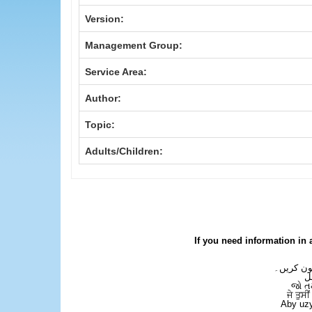
Version:
Management Group:
Service Area:
Author:
Topic:
Adults/Children:
If you need information in 
فون کریں۔
ل
જો ત
ਜੇ ਤੁਸੀ
Aby uzy