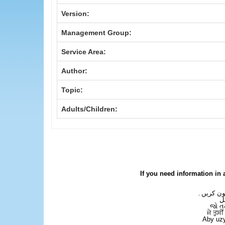
Version:
Management Group:
Service Area:
Author:
Topic:
Adults/Children:
If you need information in 
فون کریں۔
ل
જો ત
ਜੇ ਤੁਸੀ
Aby uzy