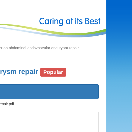
er an abdominal endovascular aneurysm repair
rysm repair
Popular
pair.pdf