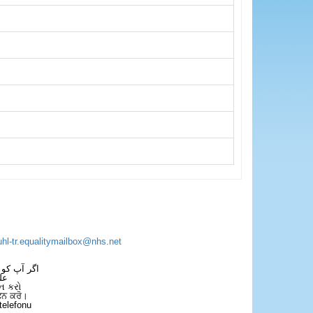
uhl-tr.equalitymailbox@nhs.net
اگر آپ کو 
عل
ન કરો
ਫੋਨ ਕਰੋ।
telefonu