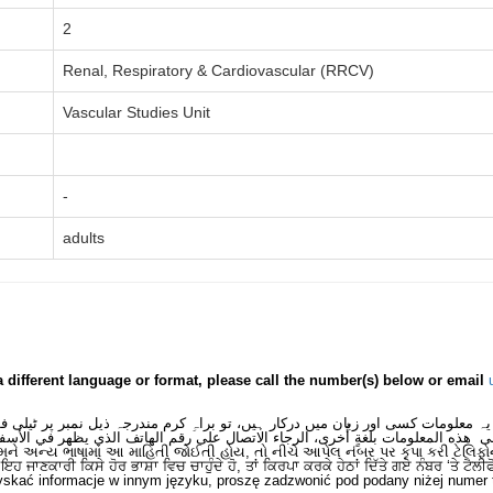
2
Renal, Respiratory & Cardiovascular (RRCV)
Vascular Studies Unit
-
adults
a different language or format, please call the number(s) below or email
یہ معلومات کسی اور زبان میں درکار ہیں، تو براہِ کرم مندرجہ ذیل نمبر پر ٹیلی 
ى هذه المعلومات بلغةٍ أُخرى، الرجاء الاتصال على رقم الهاتف الذي يظهر في الأسف
મને અન્ય ભાષામાં આ માહિતી જોઈતી હોય, તો નીચે આપેલ નંબર પર કૃપા કરી ટેલિફો
ਂ ਇਹ ਜਾਣਕਾਰੀ ਕਿਸੇ ਹੋਰ ਭਾਸ਼ਾ ਵਿਚ ਚਾਹੁੰਦੇ ਹੋ, ਤਾਂ ਕਿਰਪਾ ਕਰਕੇ ਹੇਠਾਂ ਦਿੱਤੇ ਗਏ ਨੰਬਰ ‘ਤੇ ਟੈਲੀ
skać informacje w innym języku, proszę zadzwonić pod podany niżej numer 