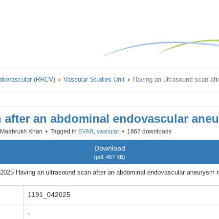
rdiovascular (RRCV)
Vascular Studies Unit
Having an ultrasound scan aft
 after an abdominal endovascular aneu
Maahrukh Khan
Tagged in
EVAR
,
vascular
1867 downloads
Download
(
pdf,
457 KB
)
2025 Having an ultrasound scan after an abdominal endovascular aneurysm re
1191_042025
-