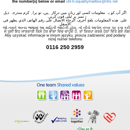
the number(s) below or email
uhl-tr.equalitymailbox@nhs.net
اگر آپ کو یہ معلومات کسی اور زبان میں درکار ہیں، تو براہِ کرم مندرجہ ذیل
نمبر پر ٹیلی فون کریں۔
على هذه المعلومات بلغةٍ أُخرى، الرجاء الاتصال على رقم الهاتف الذي يظهر في
الأسفل
જો તમને અન્ય ભાષામાં આ માહિતી જોઈતી હોય, તો નીચે આપેલ નંબર પર કૃપા કરી
ਜੇ ਤੁਸੀਂ ਇਹ ਜਾਣਕਾਰੀ ਕਿਸੇ ਹੋਰ ਭਾਸ਼ਾ ਵਿਚ ਚਾਹੁੰਦੇ ਹੋ, ਤਾਂ ਕਿਰਪਾ ਕਰਕੇ ਹੇਠਾਂ ਦਿੱਤੇ ਗਏ ਨੰਬ
Aby uzyskać informacje w innym języku, proszę zadzwonić pod podany
niżej numer telefonu
0116 250 2959