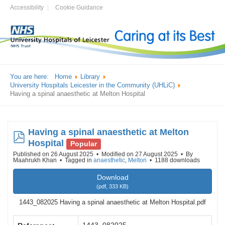
Accessibility
Cookie Guidance
You are here:
Home
Library
University Hospitals Leicester in the Community (UHLiC)
Having a spinal anaesthetic at Melton Hospital
Having a spinal anaesthetic at Melton
pdf
Hospital
Popular
Published on 26 August 2025
Modified on 27 August 2025
By
Maahrukh Khan
Tagged in
anaesthetic
,
Melton
1188 downloads
Download
(
pdf,
333 KB
)
1443_082025 Having a spinal anaesthetic at Melton Hospital.pdf